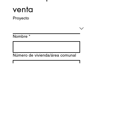
venta
Proyecto
Nombre
*
Número de vivienda/área comunal
Email
*
Celular
UBICACIÓN (para escoger)
Area social